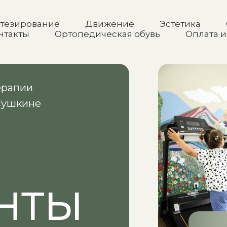
тезирование
Движение
Эстетика
нтакты
Ортопедическая обувь
Оплата и
ерапии
 Пушкине
НТЫ