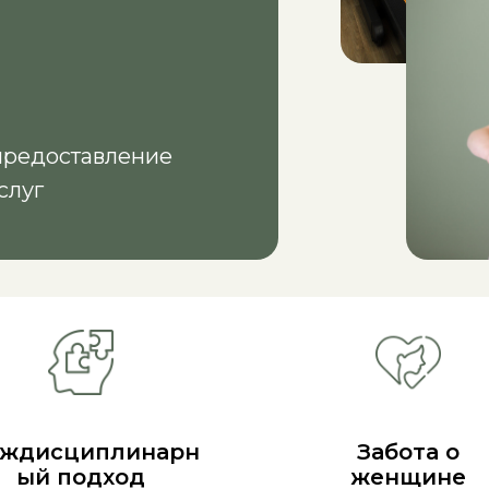
предоставление
слуг
ждисциплинарн
Забота о
ый подход
женщине