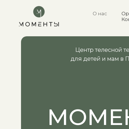
О нас
Ор
Ко
Центр телесной т
для детей и мам в
МОМЕ