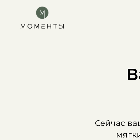
В
Сейчас ва
мягки