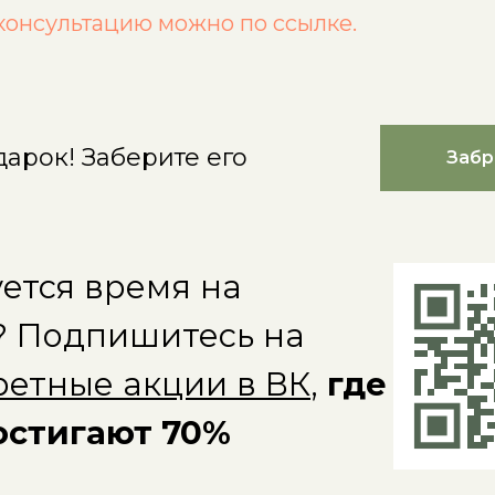
консультацию можно по ссылке.
дарок! Заберите его
Забр
ется время на
? Подпишитесь на
ретные акции в ВК
,
где
остигают 70%