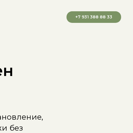
+7 931 388 88 33
ен
ановление,
жи без