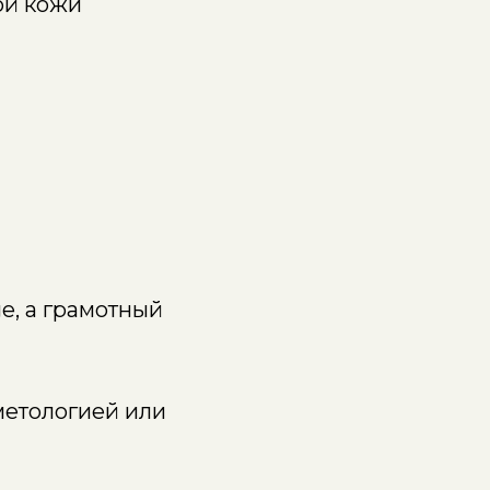
ой кожи
e, а грамотный
метологией или