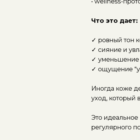
• wellness-про
Что это дает:
✓ ровный тон 
✓ сияние и ув
✓ уменьшение 
✓ ощущение “у
Иногда коже де
уход, который 
Это идеальное 
регулярного п